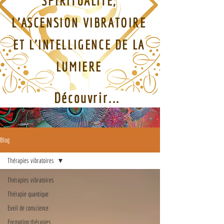
SPIRITUALITE,
L'ASCENSION VIBRATOIRE
ET L'INTELLIGENCE DE LA
LUMIERE
Découvrir...
Blog
Thérapies vibratoires
Thérapies vibratoires
Thérapie quantique
Eveil de conscience
Formation thérapies