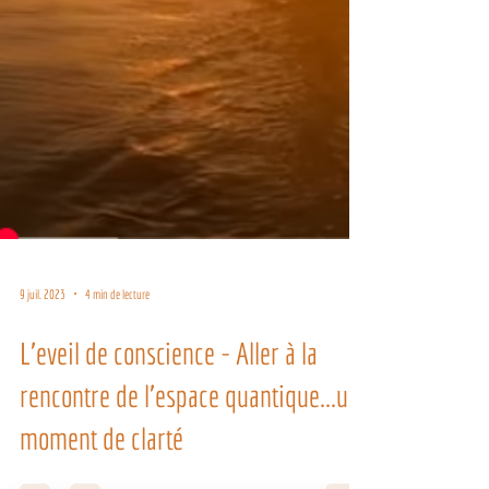
9 juil. 2023
4 min de lecture
L'eveil de conscience - Aller à la
rencontre de l'espace quantique...un
moment de clarté