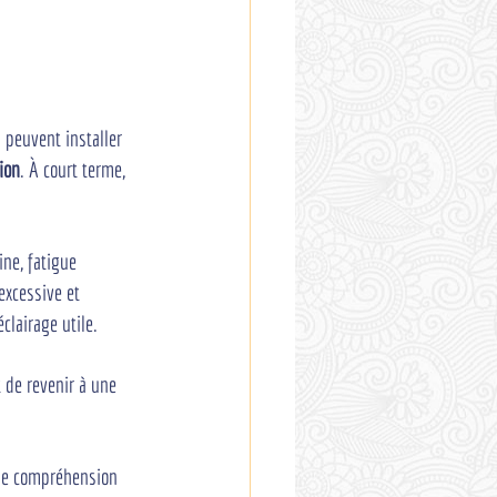
 peuvent installer 
ion
. À court terme, 
ine, fatigue 
excessive et 
clairage utile.
t de revenir à une 
une compréhension 