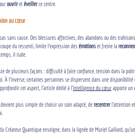
our 
ouvrir
 et 
éveiller
 ce centre.
exion au cœur
as sans cause. Des blessures affectives, des abandons ou des trahisons
coupe du ressenti, limite l'expression des 
émotions
 et freine la 
reconnex
temps, il isole.
e de plusieurs façons : difficulté à faire confiance, tension dans la poitr
soi. À l'inverse, certaines personnes se dispersent dans une disponibilité 
profondir cet aspect, l'article dédié à l'
intelligence du cœur
 apporte un é
il devient plus simple de choisir un soin adapté, de 
recentrer
 l'attention e
i.
du Créateur Quantique enseigne, dans la lignée de Muriel Gaillard, qu'