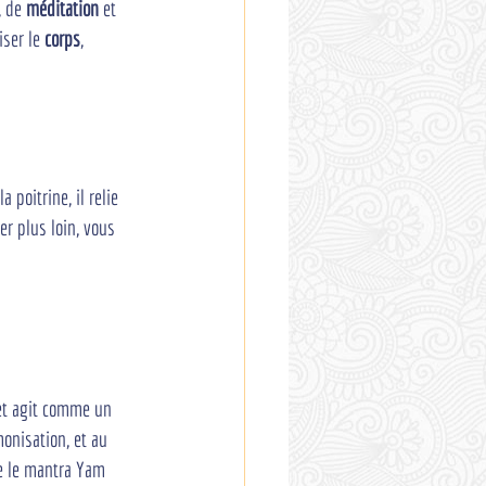
, de 
méditation
 et 
ser le 
corps
, 
poitrine, il relie 
ler plus loin, vous 
et agit comme un 
monisation, et au 
me le mantra Yam 