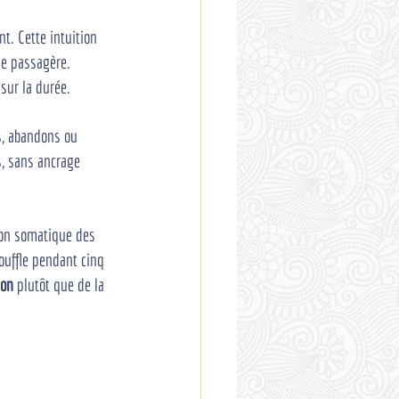
. Cette intuition 
le passagère. 
sur la durée.
s, abandons ou 
s, sans ancrage 
tion somatique des 
souffle pendant cinq 
ion
 plutôt que de la 