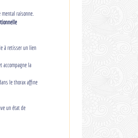
e mental raisonne. 
tionnelle
de à retisser un lien 
et accompagne la 
ans le thorax affine 
uve un état de 