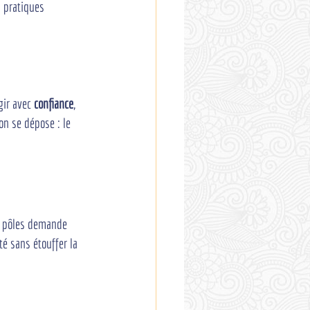
 pratiques 
gir avec 
confiance
, 
on se dépose : le 
ux pôles demande 
té sans étouffer la 