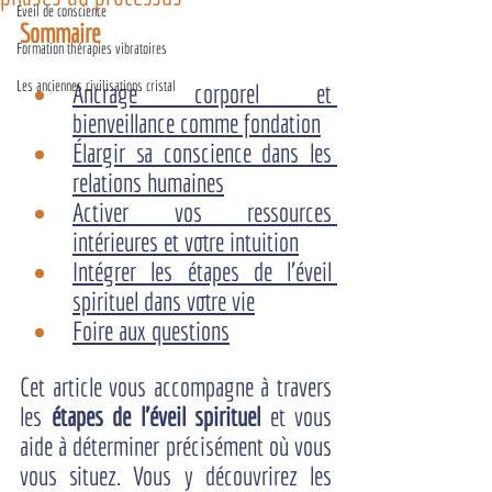
Eveil de conscience
Sommaire
Formation thérapies vibratoires
Les anciennes civilisations cristal
Ancrage corporel et 
bienveillance comme fondation
Élargir sa conscience dans les 
relations humaines
Activer vos ressources 
intérieures et votre intuition
Intégrer les étapes de l'éveil 
spirituel dans votre vie
Foire aux questions
Cet article vous accompagne à travers 
les 
étapes de l'éveil spirituel
 et vous 
aide à déterminer précisément où vous 
vous situez. Vous y découvrirez les 