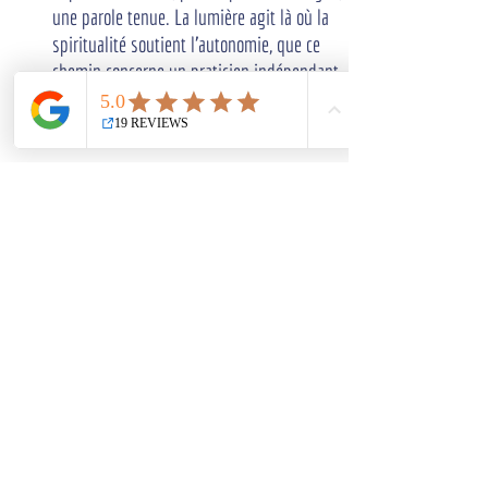
une parole tenue. La lumière agit là où la 
spiritualité soutient l'autonomie, que ce 
chemin concerne un praticien indépendant, 
un dirigeant ou toute personne engagée 
dans plusieurs dimensions de sa vie.
Publié par Muriel Gaillard - Pour en savoir 
plus :
« L’
Académie internationale du 
créateur quantique
 » est un centre de 
formation pour les praticiens des thérapies 
vibratoires experts en intelligence de la 
lumière : « Éveillez votre anatomie subtile 
de lumière cachée et dormante pour 
propulser votre vision et/ou votre mission 
d’âme et devenir un co-créateur du 
nouveau monde. »
Au sein de notre université libre, nous 
proposons également un enseignement 