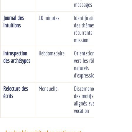
messages
Journal des 
10 minutes
Identification 
intuitions
des thèmes 
récurrents de 
mission
Introspection 
Hebdomadaire
Orientation 
des archétypes
vers les rôles 
naturels 
d'expression
Relecture des 
Mensuelle
Discernement 
écrits
des motifs 
alignés avec la 
vocation