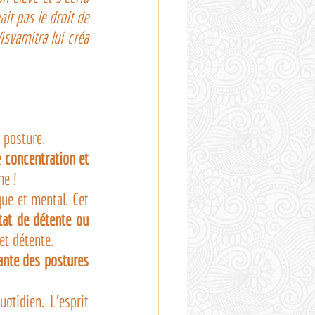
ait pas le droit de 
svamitra lui créa 
a posture.
e 
concentration et 
me !
ue et mental. Cet 
tat de détente ou 
 et détente.
pratique persévérante des postures 
otidien. L’esprit 