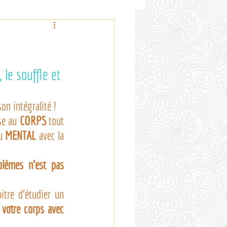
 le souffle et 
on intégralité !
se au 
CORPS
 tout 
u 
MENTAL
 avec la 
lèmes n’est pas 
, je vous propose dans ce chapitre d’étudier un 
votre corps avec 