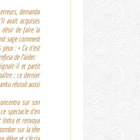
 erreurs, demanda 
l avait acquises 
désir de faire la 
rand sage comment 
 yeux : « Ca n’est 
efusa de l’aider.
nait-il et partit 
ître ; ce dernier 
nku réussit aussi 
oncentra sur son 
ce spectacle d’en 
 Indra et renvoya 
tomber sur la tête 
 élève et s’écria 