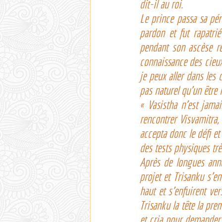
dit-il au roi.
Le prince passa sa pér
pardon et fut rapatrié
pendant son ascèse rév
connaissance des cieux
je peux aller dans les 
pas naturel qu’un être i
« Vasistha n’est jamai
rencontrer Visvamitra,
accepta donc le défi et
des tests physiques trè
Après de longues anné
projet et Trisanku s’en
haut et s’enfuirent ver
Trisanku la tête la prem
et cria pour demander 