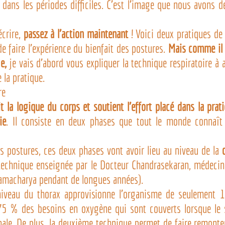
 dans les périodes difficiles. C’est l’image que nous avons 
crire, 
passez à l’action maintenant
 ! Voici deux pratiques de
e faire l’expérience du bienfait des postures. 
Mais comme il n
e,
 je vais d’abord vous expliquer la technique respiratoire à a
 la pratique.
re
it la logique du corps et soutient l’effort placé dans la prat
ie
. Il consiste en deux phases que tout le monde connaît 
s postures, ces deux phases vont avoir lieu au niveau de la 
 technique enseignée par le Docteur Chandrasekaran, médecin 
amacharya pendant de longues années).
 niveau du thorax approvisionne l’organisme de seulement 
75 % des besoins en oxygène qui sont couverts lorsque le so
ale. De plus, la deuxième technique permet de faire remonter 