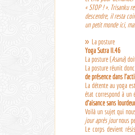
« STOP ! ». Trisanku rest
descendre, il resta coi
un petit monde ici, mais
>>
  La posture
Yoga Sutra II.46
La posture (
Asana
) doi
La posture réunit donc
de présence dans l’act
La détente au yoga est
état correspond à un 
d’aisance sans lourdeur
Voilà un sujet qui nous
jour après jour
 nous p
Le corps devient résis