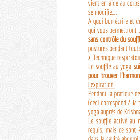
vient en aide au corps
se modifie….
A quoi bon écrire et dé
qui vous permettront d
sans contrôle du souffl
postures pendant toute
> 
 Technique respiratoi
Le souffle au yoga 
su
pour trouver l’harmon
l’expiration.
Pendant la pratique de
(ceci correspond à la
yoga auprès de Krishn
Le souffle activé au
requis, mais ce sont 
dans la cavité abdomin