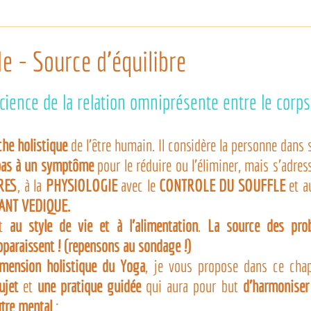
le - Source d'équilibre
cience de la relation omniprésente entre le corps,
he holistique
 de l’être humain. Il considère la personne dans s
pas à un symptôme
 pour le réduire ou l’éliminer, mais s’adres
RES
, à la 
PHYSIOLOGIE
 avec le 
CONTROLE DU SOUFFLE
 et a
ANT VEDIQUE.
t 
au style de vie et à l’alimentation
. 
La source des prob
pparaissent ! (repensons au sondage !)
imension holistique du Yoga
ujet
 et 
une pratique guidée
 qui aura pour but 
d’harmoniser 
otre mental
 :