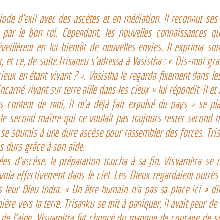
iode d’exil avec des ascètes et en médiation. Il reconnut ses
 par le bon roi. Cependant, les nouvelles connaissances qu’i
eillèrent en lui bientôt de nouvelles envies. Il exprima son 
, et ce, de suite.Trisanku s’adressa à Vasistha : « Dis-moi g
cieux en étant vivant ? ». Vasistha le regarda fixement dans les
ncarné vivant sur terre aille dans les cieux » lui répondit-il et r
s content de moi, il m’a déjà fait expulsé du pays » se plaig
 le second maître qui ne voulait pas toujours rester second ma
 se soumis à une dure ascèse pour rassembler des forces. Trisa
s durs grâce à son aide.
es d’ascèse, la préparation toucha à sa fin, Visvamitra se c
vola effectivement dans le ciel. Les Dieux regardaient outrés 
s leur Dieu Indra. « Un être humain n’a pas sa place ici » dit
ière vers la terre. Trisanku se mit à paniquer, il avait peur de 
de l’aide. Visvamitra fut choqué du manque de courage de son