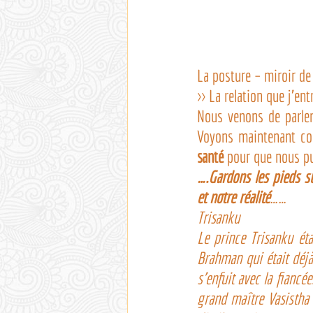
La posture – miroir de
>> La relation que j’e
Nous venons de parler 
Voyons maintenant c
santé
 pour que nous pu
….Gardons les pieds sur
et notre réalité
……
Trisanku
Le prince Trisanku éta
Brahman qui était déjà 
s’enfuit avec la fiancé
grand maître Vasistha c