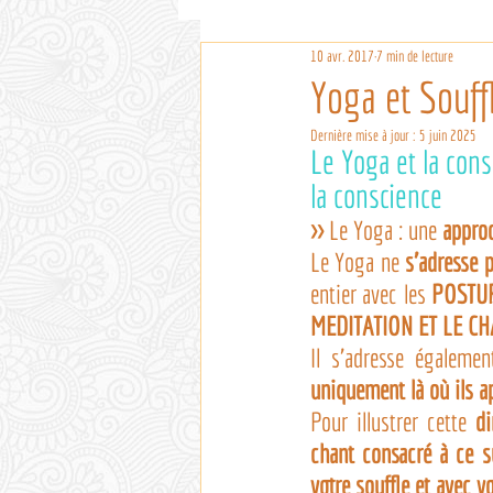
10 avr. 2017
7 min de lecture
Yoga et Souff
Dernière mise à jour :
5 juin 2025
Le Yoga et la cons
la conscience
>> 
Le Yoga : une 
approc
Le Yoga ne 
s’adresse 
entier avec les 
POSTU
MEDITATION ET LE CH
Il s’adresse égalemen
uniquement là où ils a
Pour illustrer cette 
d
chant consacré à ce s
votre souffle et avec v