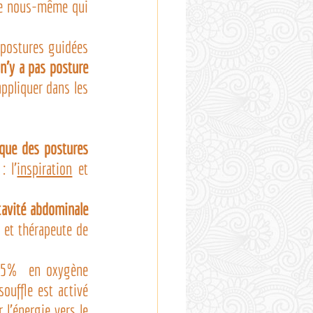
de nous-même qui 
 postures guidées 
’y a pas posture 
ppliquer dans les 
ique des postures 
: l’
inspiration
 et 
cavité abdominale
et thérapeute de 
15%  en oxygène 
uffle est activé 
l’énergie vers le 