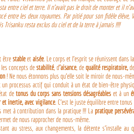
a entre ciel et terre. Il n’avait pas le droit de monter et il n’av
ncé entre les deux royaumes. Par pitié pour son fidèle élève, Vi
 Trisanku resta exclus du ciel et de la terre à jamais !!!!
t être 
stable
 et 
aisée
. Le corps et l’esprit se réunissent dans l
 les concepts de 
stabilité
, d
’aisance
, de 
qualité respiratoire,
 d
ion 
! Ne nous étonnons plus qu’elle soit le miroir de nous-mê
 un processus actif qui conduit à un état de bien-être physiq
état de 
tonus du corps sans tensions désagréables
 et à un 
é
 et inertie, avec vigilance
. C’est le juste équilibre entre tonus
 met à contribution dans la pratique !!! La 
ermet de nous rapprocher de nous-même.
tant au stress, aux changements, la détente s’installe au qu