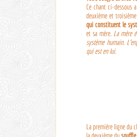
Ce chant ci-dessous a
deuxième et troisième c
qui constituent le sy
et sa mère. 
La mère éc
système humain. L’enf
qui est en lui
.
La première ligne du c
la deuxième du 
souffle