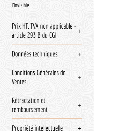
l’invisible.
Prix HT, TVA non applicable -
article 293 B du CGI
Données techniques
Taille
: 141 Mo
Conditions Générales de
Ventes
Merci de télécharger et/ou d'imprimer
Rétractation et
nos
Conditions Générales de Vente
remboursement
Conformément à la loi, le droit de
Propriété intellectuelle